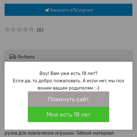
Заказать в
Telegram
(0)
Выбрать
Воу! Вам уже есть 18 лет?
Если да, то добро пожаловать. А если нет, мы поз
воним вашим родителям :-)
Покинуть сайт
Описание
Мне есть 18 лет
Froggy Миниатюрный диаметр цепочки идеален для
первого опыта. Голова Froggy — это и ограничитель, и
ручка для извлечения игрушки. Гибкий материал