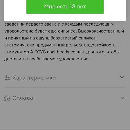
помощи специального кольца секс-игрушкой легко
Мне есть 18 лет
манипулировать и извлекать из анального отверстия.
Вы ощутите неповторимые приятные ощущения уже при
введении первого звена и с каждым последующим
удовольствие будет еще сильнее. Высококачественный
и приятный на ощупь бархатистый силикон,
aнатомически продуманный рельеф, водостойкость —
стимулятор A-TOYS anal beads создан для того, чтобы
доставить незабываемое удовольствие!
Характеристики
Отзывы