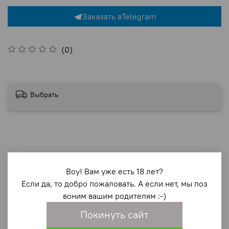
Заказать в
Telegram
(0)
Выбрать
Воу! Вам уже есть 18 лет?
Описание
Если да, то добро пожаловать. А если нет, мы поз
воним вашим родителям :-)
A-TOYS anal beads - анальный стимулятор в виде
цепочки из звеньев разного диаметра внесет в вашу
Покинуть сайт
сексуальную жизнь новые ощущения и эмоции. При