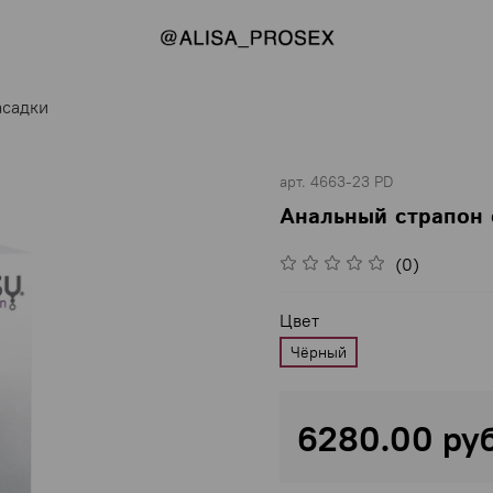
асадки
арт.
4663-23 PD
Анальный страпон 
(0)
Цвет
Чёрный
6280.00 ру