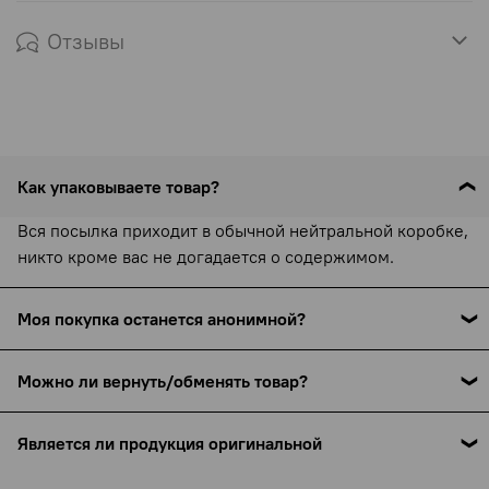
Отзывы
Как упаковываете товар?
Вся посылка приходит в обычной нейтральной коробке,
никто кроме вас не догадается о содержимом.
Моя покупка останется анонимной?
С 15 сентября 2025 года все службы доставки (включая
Можно ли вернуть/обменять товар?
СДЭК) обязаны указывать наименование товара в
накладной — это требование закона. Мы указываем
Товары интимного назначения не подлежат возврату и
только название бренда (например, Pjur или Bijoux
Является ли продукция оригинальной
обмену, но если есть производственный брак — мы
Indiscrets), но ни назначения, ни намёков на интимную
обязательно поможем. Подробнее об условиях и
Только проверенные производители, никакой подделки