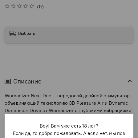
(0)
Выбрать
Описание
Womanizer Next Duo — передовой двойной стимулятор,
объединяющий технологию 3D Pleasure Air и Dynamic
Dimension Drive от Womanizer с глубокими вибрациями
точки G от We-Vibe. Устройство создано для нового
уровня комбинированных оргазмов — более
Воу! Вам уже есть 18 лет?
естественных, интенсивных и
Если да, то добро пожаловать. А если нет, мы поз