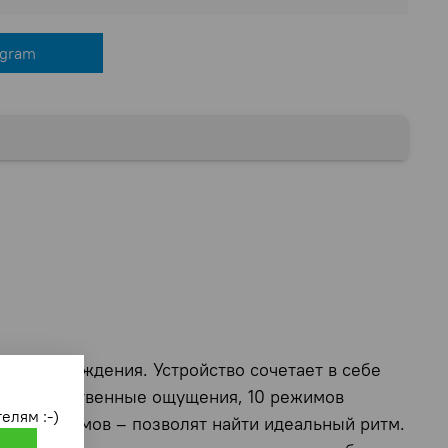
egram
 и наслаждения. Устройство сочетает в себе
кие и чувственные ощущения, 10 режимов
елям :-)
ощных ритмов – позволят найти идеальный ритм.