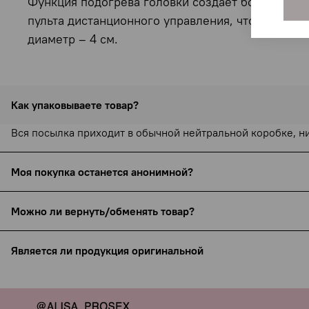
Функция подогрева головки создает более реа
пульта дистанционного управления, что позволя
диаметр – 4 см.
Как упаковываете товар?
Вся посылка приходит в обычной нейтральной коробке, н
Моя покупка останется анонимной?
С 15 сентября 2025 года все службы доставки (включая С
Можно ли вернуть/обменять товар?
бренда (например, Pjur или Bijoux Indiscrets), но ни назн
Товары интимного назначения не подлежат возврату и об
Упаковка всегда нейтральная, курьеры не видят содержи
Является ли продукция оригинальной
ссылке:
https://www.yobobo.ru/page/exchange
Для максимальной приватности по запросу можно указать 
Только проверенные производители, никакой подделки — я
Вашу анонимность мы гарантируем.