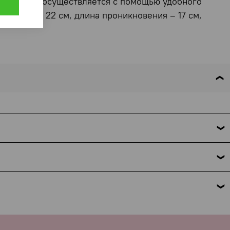
функциями осуществляется с помощью удобного
я длина – 22 см, длина проникновения – 17 см,
 это требование закона. Мы указываем только название
но поможем. Подробнее об условиях и исключениях — по
 комментарии к заказу.