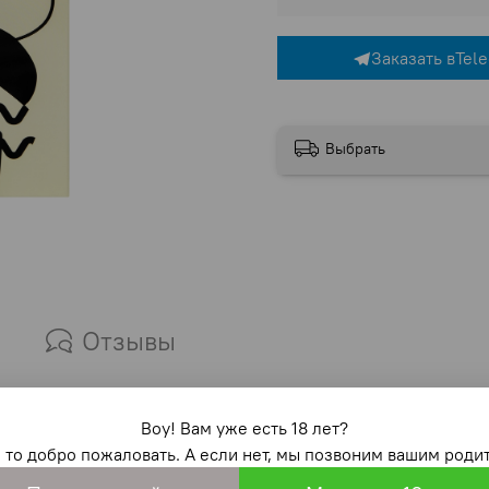
Заказать в
Tel
Выбрать
Отзывы
м функционалом создан для максимального комфорта
Воу! Вам уже есть 18 лет?
вания: 10 режимов растягивания обеспечивают глубо
, то добро пожаловать. А если нет, мы позвоним вашим родит
 а 10 режимов вибрации – от легкой пульсации до м