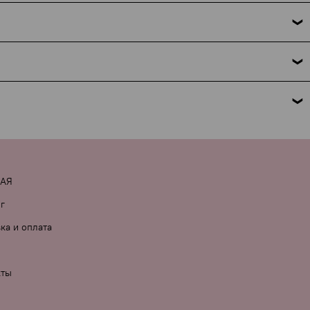
 это требование закона. Мы указываем только название
но поможем. Подробнее об условиях и исключениях — по
 комментарии к заказу.
НАЯ
г
ка и оплата
кты