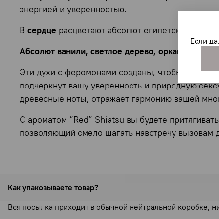
энергией и уверенностью.
В
сердце
расцветают абсолют египетского жасмин
Если да
Абсолют ванили, светлое дерево, орканокс, пачу
Эти духи с феромонами созданы, чтобы подчерк
подчеркнут вашу уверенность и природную секс
древесные ноты, отражает гармонию вашей мно
С ароматом “Red” Shiatsu вы будете притягиват
позволяющий смело шагать навстречу вызовам д
Как упаковываете товар?
Вся посылка приходит в обычной нейтральной коробке, н