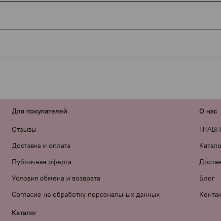
ДЭК) обязаны указывать наименование товара в накладной —
ачения, ни намёков на интимную тематику нет.
мену, но если есть производственный брак — мы обязатель
мого посылки.
«Private label» вместо бренда — просто напишите об этом в
 лично тестирую всё, что советую.
Для покупателей
О нас
Отзывы
ГЛАВ
Доставка и оплата
Катало
Публичная оферта
Достав
Условия обмена и возврата
Блог
Согласие на обработку персональных данных
Конта
Каталог