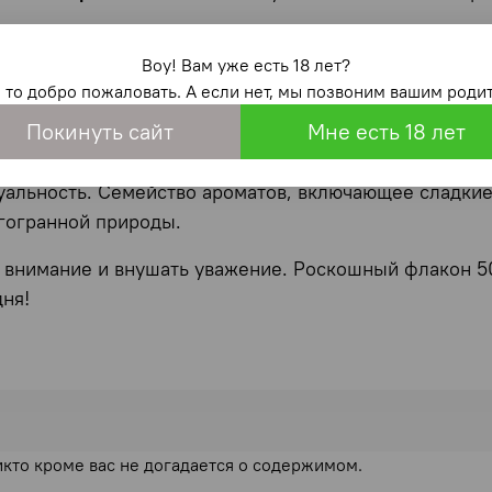
Воу! Вам уже есть 18 лет?
а, майская роза и абсолют нероли, добавляя в арома
, то добро пожаловать. А если нет, мы позвоним вашим родит
ли и амбра
формируют волнующую базу, подчеркивая 
Покинуть сайт
Мне есть 18 лет
нуть вашу неповторимость и привлекательность. Они
уальность. Семейство ароматов, включающее сладкие
гогранной природы.
ь внимание и внушать уважение. Роскошный флакон 50
ня!
икто кроме вас не догадается о содержимом.