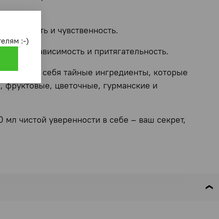
т нежность и чувственность.
елям :-)
вашу независимость и притягательность.
 вобрали в себя тайные ингредиенты, которые
, фруктовые, цветочные, гурманские и
 мл чистой уверенности в себе – ваш секрет,