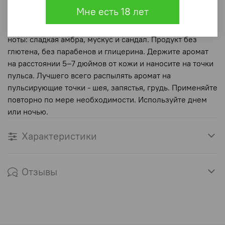
лимон, сладкий бергамот и мандарин. Ноты сердца:
Мне есть 18 лет
фиалка, роза, ландыш, розовый перец, кардамон,
малина, груша, яблочный и ананасовый сорбет. Базовые
ноты: сладкая амбра, мускус и сандал. Продукт без
глютена, без парабенов и глицерина. Держите аромат
на расстоянии 5–7 дюймов от кожи и наносите на точки
пульса. Лучшего всего распылять аромат на
пульсирующие точки - шея, запястья, грудь. Применяйте
повторно по мере необходимости. Используйте днем
или ночью.
Характеристики
Отзывы