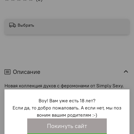
Выбрать
Описание
Новая коллекция духов с феромонами от Simply Sexy.
Аромат Yours Truly демонстрирует нежные цветочные
ноты, переплетающиеся с бархатистым мускусом.
Воу! Вам уже есть 18 лет?
Смешивается с собственным pH кожи владелицы,
Если да, то добро пожаловать. А если нет, мы поз
создавая уникальный сексуальный аромат. Усиливает
воним вашим родителям :-)
выработку естественных феромонов и повышает вашу
Покинуть сайт
сексуальную привлекательность. Верхние ноты: свежий