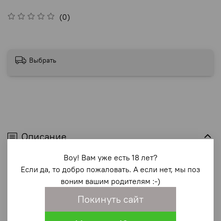
(0)
Выбрать
Описание
Воу! Вам уже есть 18 лет?
<p>Виброяйцо с рельефным
Если да, то добро пожаловать. А если нет, мы поз
дизайном <strong>PrettyLove Franklin</strong>,
воним вашим родителям :-)
изготовленное из силикона, приятного для тела, с 12
различными функциями вибрации, идеально подходит
Покинуть сайт
для одиноких острых ощущений и игры в паре.</p>
<p>Передайте его своему партнеру, и пусть он