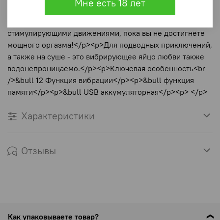
Мне есть 18 лет
определит, какой из 12 параметров вибрации вы
получите. Наслаждайтесь устойчивыми скоростями и
стимулирующими движениями, пока вы не достигнете
мощного оргазма!</p><p>Для подводных приключений,
а также на суше - это вибрирующее яйцо любви также
водонепроницаемо.</p><p>Ключевая особенность<br
/>&bull 12 Функция вибрации</p><p>&bull функция
памяти</p><p>&bull USB аккумуляторная</p><p> </p>
Характеристики
Отзывы
Как упаковываете товар?