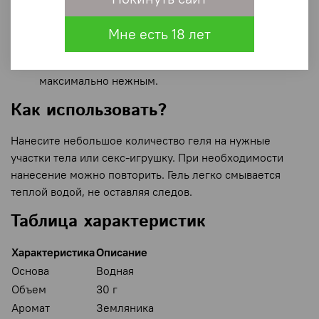
✨
Без липкости:
не оставляет жирных следов,
легко смывается теплой водой.
Мне есть 18 лет
🌟
Увлажнение и комфорт:
предотвращает
потертости и делает каждое прикосновение
максимально нежным.
Как использовать?
Нанесите небольшое количество геля на нужные
участки тела или секс-игрушку. При необходимости
нанесение можно повторить. Гель легко смывается
теплой водой, не оставляя следов.
Таблица характеристик
Характеристика
Описание
Основа
Водная
Объем
30 г
Аромат
Земляника