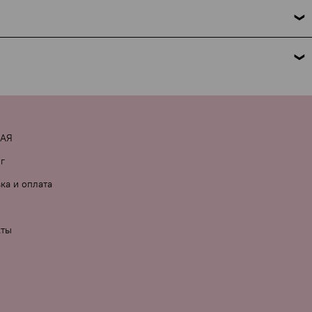
 это требование закона. Мы указываем только название
но поможем. Подробнее об условиях и исключениях — по
 комментарии к заказу.
НАЯ
г
ка и оплата
кты