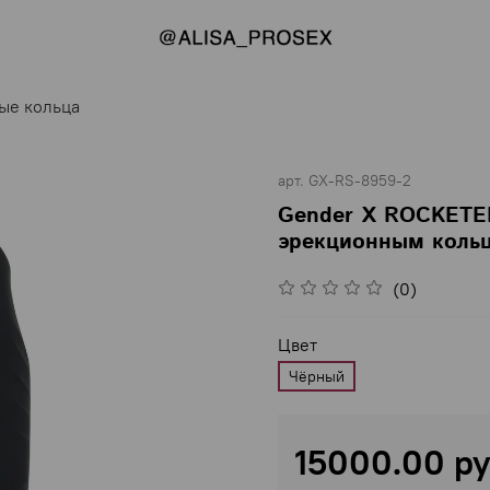
ые кольца
арт.
GX-RS-8959-2
Gender X ROCKETE
эрекционным коль
(0)
Цвет
Чёрный
15000.00 р