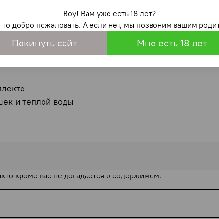
те
Воу! Вам уже есть 18 лет?
, то добро пожаловать. А если нет, мы позвоним вашим родит
Покинуть сайт
Мне есть 18 лет
плекте
шек и теплой воды
икто кроме вас не догадается о содержимом.