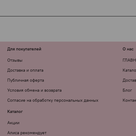
ДЭК) обязаны указывать наименование товара в накладной —
ачения, ни намёков на интимную тематику нет.
мену, но если есть производственный брак — мы обязатель
мого посылки.
«Private label» вместо бренда — просто напишите об этом в
 лично тестирую всё, что советую.
Для покупателей
О нас
Отзывы
ГЛАВ
Доставка и оплата
Катало
Публичная оферта
Достав
Условия обмена и возврата
Блог
Согласие на обработку персональных данных
Конта
Каталог
Акции
Алиса рекомендует