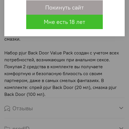
Расслабляющая смазка pjur Back Door - идеальный
Покинуть сайт
компаньон для длительных и интенсивных игр.
Лубрикант содержит масло жожоба, которое
Мне есть 18 лет
расслабляет мышцы. А его силиконовая основа
высокого качества обеспечивает длительное действие
смазки.
Набор pjur Back Door Value Pack создан с учетом всех
потребностей, возникающих при анальном сексе.
Покупая 2 средства в комплекте вы получаете
комфортную и безопасную близость со своим
партнером, даже в самых смелых фантазиях. В
комплекте: спрей pjur Back Door (20 мл), смазка pjur
Back Door (100 мл).
Отзывы
prodID