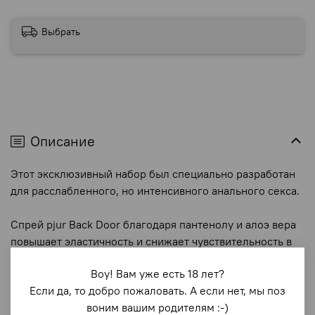
Выбрать
Описание
Этот эксклюзивный набор был специально разработан
для расслабленного, но интенсивного анального секса.
Спрей pjur Back Door благодаря пантенолу и алоэ вера
повышает эластичность и снижает чувствительность в
интимной области. Этот спрей также не содержит
Воу! Вам уже есть 18 лет?
лидокаин или бензокаин, поэтому не вызывая
Если да, то добро пожаловать. А если нет, мы поз
онемения.
воним вашим родителям :-)