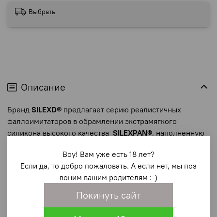
Выбрать
Описание
Бренд
SILEXD
®
предлагает серию реалистичных
фаллоимитаторов в обрамлении экстрамягкого
силикона высокого качества
SILEXPAN
®
, наполненную
изнутри упругим материалом для невероятно острых,
Воу! Вам уже есть 18 лет?
реалистических ощущений и неповторимого
Если да, то добро пожаловать. А если нет, мы поз
удовольствия.
воним вашим родителям :-)
Революционная, запатентованная
Покинуть сайт
формула
SILEXPAN®
используется для наполнения
наших продуктов, придавая упругость, высокую