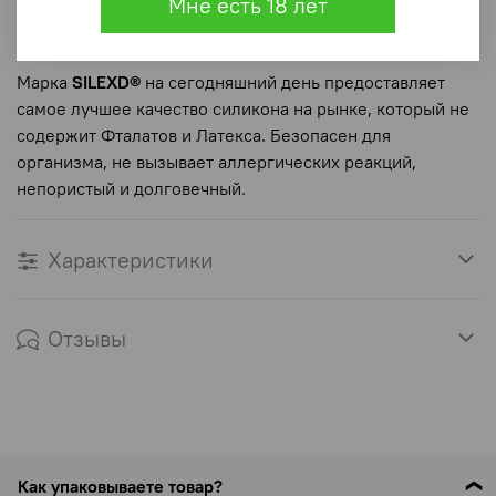
Мне есть 18 лет
гибкость фаллоимитатору и магические ощущения и
большую эластичность.
Марка
SILEXD
®
на сегодняшний день предоставляет
самое лучшее качество силикона на рынке, который не
содержит Фталатов и Латекса. Безопасен для
организма, не вызывает аллергических реакций,
непористый и долговечный.
Характеристики
Отзывы
Как упаковываете товар?