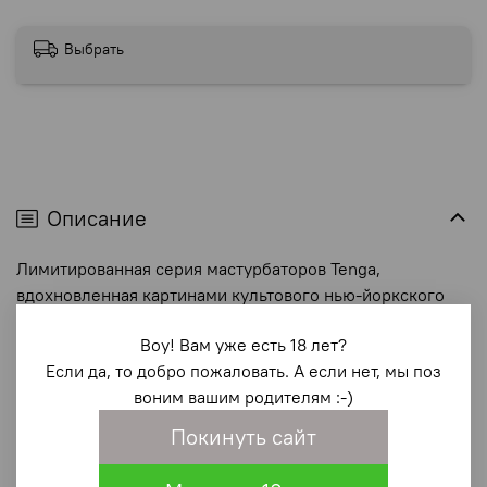
Выбрать
Описание
Лимитированная серия мастурбаторов Tenga,
вдохновленная картинами культового нью-йоркского
художника Кита Харинга, несет в себе идею, что
Воу! Вам уже есть 18 лет?
сексуальность должна быть доступной и приносить
Если да, то добро пожаловать. А если нет, мы поз
удовольствие каждому.
воним вашим родителям :-)
Покинуть сайт
Это не то, чего следует стесняться или стыдиться. Tenga
Egg Party выполнен из мягкого и эластичного