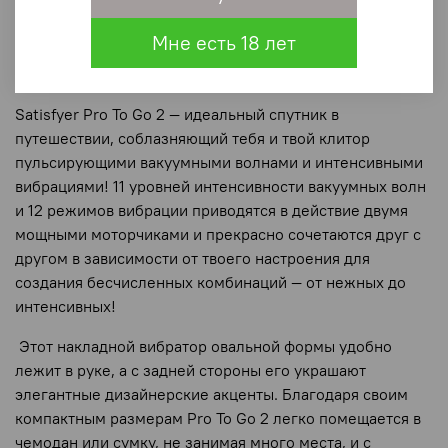
Вакуум-волновой вибратор для
Мне есть 18 лет
путешествий: Satisfyer Pro To Go 2
Satisfyer Pro To Go 2 — идеальный спутник в
путешествии, соблазняющий тебя и твой клитор
пульсирующими вакуумными волнами и интенсивными
вибрациями! 11 уровней интенсивности вакуумных волн
и 12 режимов вибрации приводятся в действие двумя
мощными моторчиками и прекрасно сочетаются друг с
другом в зависимости от твоего настроения для
создания бесчисленных комбинаций — от нежных до
интенсивных!
Этот накладной вибратор овальной формы удобно
лежит в руке, а с задней стороны его украшают
элегантные дизайнерские акценты. Благодаря своим
компактным размерам Pro To Go 2 легко помещается в
чемодан или сумку, не занимая много места, и с