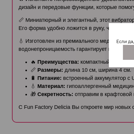
дизайн и передовые функции, которые помог
📏 Миниатюрный и элегантный, этот вибратор
Его форма удобно ложится в руку, что обесп
💧 Изготовлен из премиального медицинского
Если да
водонепроницаемость гарантирует новые гра
🔥
Преимущества:
компактный, бесшум
📏
Размеры:
длина 10 см, ширина 4 см.
🔋
Питание:
встроенный аккумулятор с 
💧
Материал:
гипоаллергенный медицин
🎁
Секретность:
отправим в крафтовой 
С Fun Factory Delicia Вы откроете мир новы