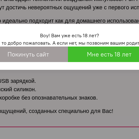
ут достичь невероятных ощущений уже с первого ис
 идеально подходит как для домашнего использован
ечивает максимальное удобство.
Воу! Вам уже есть 18 лет?
 силикона, Delicia прост в уходе и идеально подход
, то добро пожаловать. А если нет, мы позвоним вашим родит
ни удовольствия даже в ванной или душе.
Покинуть сайт
Мне есть 18 лет
ный, мощный.
USB зарядкой.
ский силикон.
коробке без опознавательных знаков.
х ощущений, созданных специально для Вас!