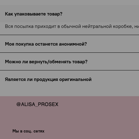
Как упаковываете товар?
Вся посылка приходит в обычной нейтральной коробке, н
Моя покупка останется анонимной?
С 15 сентября 2025 года все службы доставки (включая С
Можно ли вернуть/обменять товар?
бренда (например, Pjur или Bijoux Indiscrets), но ни назн
Товары интимного назначения не подлежат возврату и об
Упаковка всегда нейтральная, курьеры не видят содержи
Является ли продукция оригинальной
ссылке:
https://www.yobobo.ru/page/exchange
Для максимальной приватности по запросу можно указать 
Только проверенные производители, никакой подделки — я
Вашу анонимность мы гарантируем.
Мы в соц. сетях