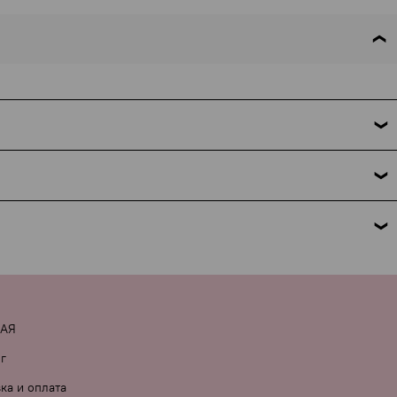
 это требование закона. Мы указываем только название
но поможем. Подробнее об условиях и исключениях — по
 комментарии к заказу.
НАЯ
г
ка и оплата