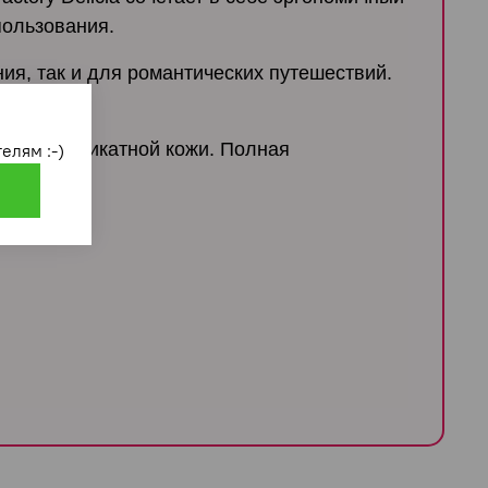
пользования.
ия, так и для романтических путешествий.
ит для деликатной кожи. Полная
елям :-)