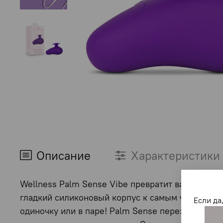
Описание
Характеристики
Wellness Palm Sense Vibe превратит вашу руку
гладкий силиконовый корпус к самым чувствител
Если да
одиночку или в паре! Palm Sense перезаряжаетс