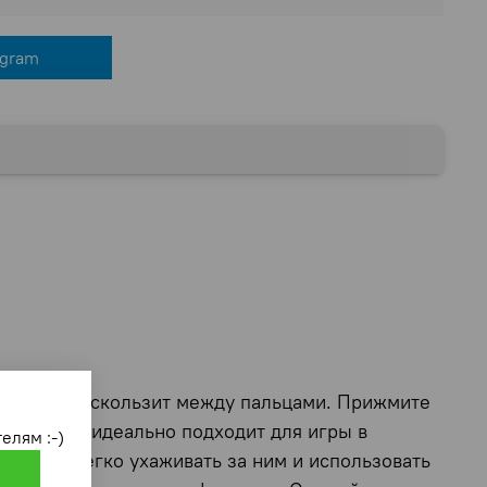
egram
ьцев легко скользит между пальцами. Прижмите
руках, он идеально подходит для игры в
елям :-)
зволяет легко ухаживать за ним и использовать