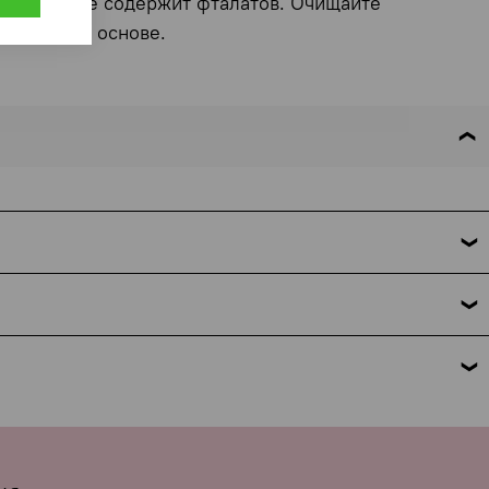
ля тела и не содержит фталатов. Очищайте
на водной основе.
 это требование закона. Мы указываем только название
но поможем. Подробнее об условиях и исключениях — по
 комментарии к заказу.