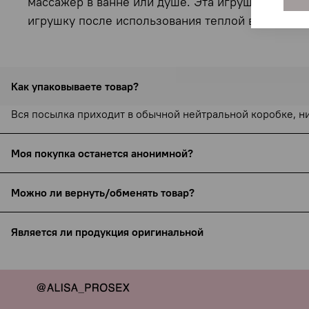
массажер в ванне или душе. Эта игрушка, изгото
игрушку после использования теплой водой и ср
Как упаковываете товар?
Вся посылка приходит в обычной нейтральной коробке, н
Моя покупка останется анонимной?
С 15 сентября 2025 года все службы доставки (включая С
Можно ли вернуть/обменять товар?
бренда (например, Pjur или Bijoux Indiscrets), но ни назн
Товары интимного назначения не подлежат возврату и об
Упаковка всегда нейтральная, курьеры не видят содержи
Является ли продукция оригинальной
ссылке:
https://www.yobobo.ru/page/exchange
Для максимальной приватности по запросу можно указать 
Только проверенные производители, никакой подделки — я
Вашу анонимность мы гарантируем.