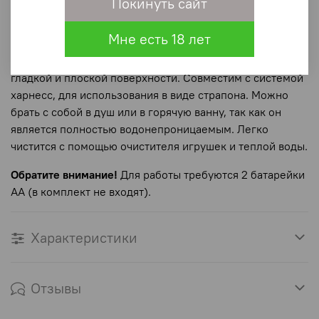
Покинуть сайт
Для включения вибрации необходимо повернуть
основание до упора и можно наслаждаться
Мне есть 18 лет
непередаваемыми ощущениями. Сильная присоска в
основании позволит закрепить его почти на любой
гладкой и плоской поверхности. Совместим с системой
харнесс, для использования в виде страпона. Можно
брать с собой в душ или в горячую ванну, так как он
является полностью водонепроницаемым. Легко
чистится с помощью очистителя игрушек и теплой воды.
Обратите внимание!
Для работы требуются 2 батарейки
АА (в комплект не входят).
Характеристики
Отзывы