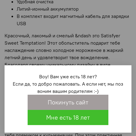
Удобная очистка
Литий-ионный аккумулятор
В комплект входит магнитный кабель для зарядки
USB
Красочный, лакомый и смелый &ndash это Satisfyer
Sweet Temptation! Этот обольститель подарит тебе
наслаждение словно холодное мороженое в жаркий
летний день и удовлетворит твое вожделение.
Благодаря своему уникальному дизайну в виде
вафельного мороженого и большой мощности
Воу! Вам уже есть 18 лет?
вращения, этот накладной вибратор из медицинского
Если да, то добро пожаловать. А если нет, мы поз
силикона станет не только визуальным украшением
воним вашим родителям :-)
твоей коллекции игрушек.
Покинуть сайт
Закругленный кончик горячего вафельного рожка
состоит из нежных заостряющихся лепестков
Мне есть 18 лет
безупречно белого цвета, которые страстно ласкают
твой клитор и своим щекочущим вращением приведут
тебя прямиком к кульминации. При этом практичная