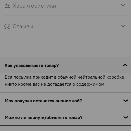
Характеристики
Отзывы
Как упаковываете товар?
Вся посылка приходит в обычной нейтральной коробке,
никто кроме вас не догадается о содержимом.
Моя покупка останется анонимной?
С 15 сентября 2025 года все службы доставки (включая
Можно ли вернуть/обменять товар?
СДЭК) обязаны указывать наименование товара в
накладной — это требование закона. Мы указываем
Товары интимного назначения не подлежат возврату и