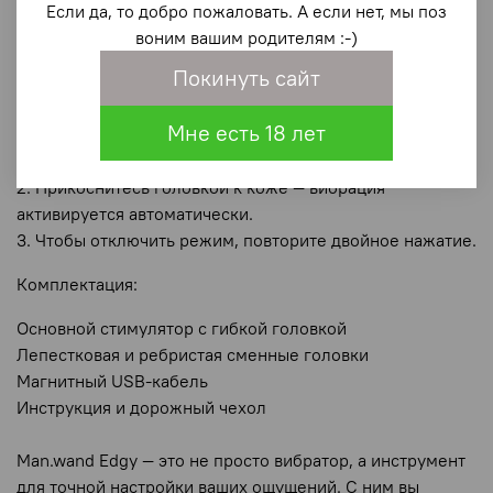
Если да, то добро пожаловать. А если нет, мы поз
останавливаться и начинать снова — идеально для
воним вашим родителям :-)
практики эджинга и парных сценариев.
Покинуть сайт
Как активировать Sense Touch:
Мне есть 18 лет
1. Дважды быстро нажмите кнопку — устройство
завибрирует и начнёт мигать.
2. Прикоснитесь головкой к коже — вибрация
активируется автоматически.
3. Чтобы отключить режим, повторите двойное нажатие.
Комплектация:
Основной стимулятор с гибкой головкой
Лепестковая и ребристая сменные головки
Магнитный USB-кабель
Инструкция и дорожный чехол
Man.wand Edgy — это не просто вибратор, а инструмент
для точной настройки ваших ощущений. С ним вы