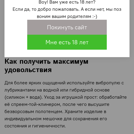
Воу! Вам уже есть 18 лет?
могли сразу вернуться к любимым ощущениям.
Если да, то добро пожаловать. А если нет, мы поз
✅
Безопасность и комфорт:
игрушка изготовлена
воним вашим родителям :-)
из гипоаллергенного силикона, который приятен
Покинуть сайт
на ощупь и безопасен для тела.
✅
Перезаряжаемый аккумулятор:
забудьте о
Мне есть 18 лет
батарейках – просто зарядите устройство через
USB-кабель, который входит в комплект.
Как получить максимум
удовольствия
Для более ярких ощущений используйте вибропулю с
лубрикантами на водной или гибридной основе
(силикон + вода). Уход за игрушкой прост: обработайте
её спреем-той-клинером, после чего высушите
безворсовым полотенцем. Храните изделие в
индивидуальном мешочке для сохранения его
состояния и гигиеничности.