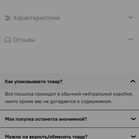
Характеристики
Отзывы
Как упаковываете товар?
Вся посылка приходит в обычной нейтральной коробке,
никто кроме вас не догадается о содержимом.
Моя покупка останется анонимной?
С 15 сентября 2025 года все службы доставки (включая
Можно ли вернуть/обменять товар?
СДЭК) обязаны указывать наименование товара в