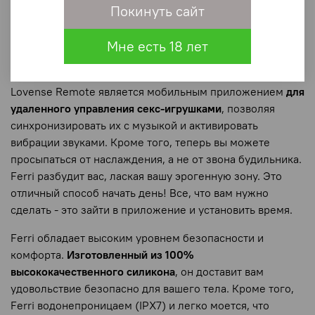
ни находились.
Для любви нет расстояния
– с
Покинуть сайт
управлением на близком расстоянии вы можете
наслаждаться интимными моментами с партнером, в то
Мне есть 18 лет
время как дистанционное управление позволяет
наслаждаться им на далеком расстоянии. Приложение
Lovense Remote является мобильным приложением
для
удаленного управления секс-игрушками
, позволяя
синхронизировать их с музыкой и активировать
вибрации звуками. Кроме того, теперь вы можете
просыпаться от наслаждения, а не от звона будильника.
Ferri разбудит вас, лаская вашу эрогенную зону. Это
отличный способ начать день! Все, что вам нужно
сделать - это зайти в приложение и установить время.
Ferri обладает высоким уровнем безопасности и
комфорта.
Изготовленный из 100%
высококачественного силикона
, он доставит вам
удовольствие безопасно для вашего тела. Кроме того,
Ferri водонепроницаем (IPX7) и легко моется, что