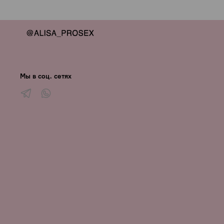
Для максимальной приватности по запросу можно указать 
Только проверенные производители, никакой подделки — я
Вашу анонимность мы гарантируем.
Мы в соц. сетях