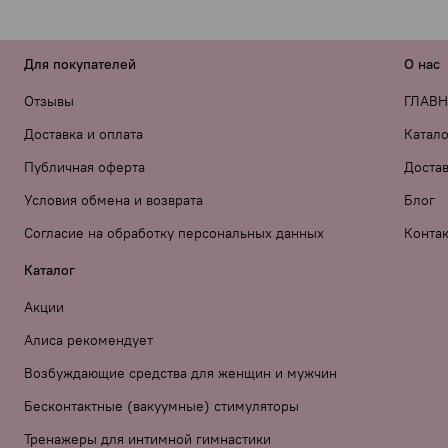
«Private label» вместо бренда — просто напишите об этом в
 лично тестирую всё, что советую.
Для покупателей
О нас
Отзывы
ГЛАВ
Доставка и оплата
Катало
Публичная оферта
Достав
Условия обмена и возврата
Блог
Согласие на обработку персональных данных
Конта
Каталог
Акции
Алиса рекомендует
Возбуждающие средства для женщин и мужчин
Бесконтактные (вакуумные) стимуляторы
Тренажеры для интимной гимнастики