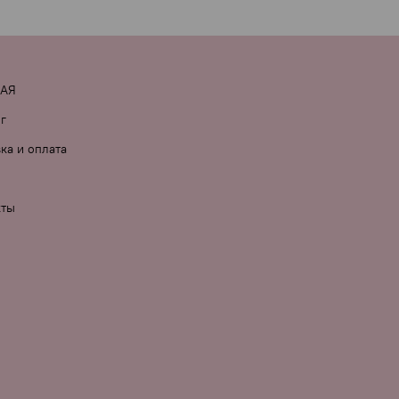
 комментарии к заказу.
НАЯ
г
ка и оплата
кты