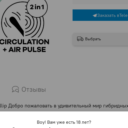
Заказать в
Tel
Выбрать
Отзывы
lip Добро пожаловать в удивительный мир гибридных 
енная сила вибратора с тонким наконечником плюс ре
wirling Pro отлично подходит для начинающих, так что
Воу! Вам уже есть 18 лет?