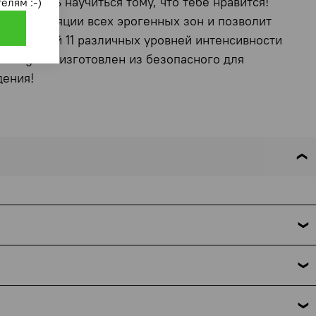
ы можешь научиться тому, что тебе нравится!
елям :-)
й стимуляции всех эрогенных зон и позволит
 исследуй 11 различных уровней интенсивности
irling Pro изготовлен из безопасного для
дения!
 это требование закона. Мы указываем только название
но поможем. Подробнее об условиях и исключениях — по