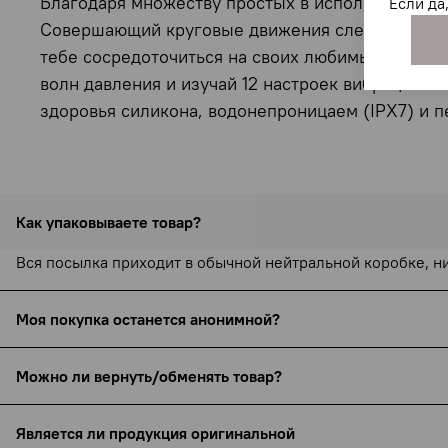
Благодаря множеству простых в использовании ф
Если да
Совершающий круговые движения слегка гибкий 
тебе сосредоточиться на своих любимых точках
волн давления и изучай 12 настроек вибрации с 
здоровья силикона, водонепроницаем (IPX7) и п
Как упаковываете товар?
Вся посылка приходит в обычной нейтральной коробке, н
Моя покупка останется анонимной?
С 15 сентября 2025 года все службы доставки (включая С
Можно ли вернуть/обменять товар?
бренда (например, Pjur или Bijoux Indiscrets), но ни назн
Товары интимного назначения не подлежат возврату и об
Упаковка всегда нейтральная, курьеры не видят содержи
Является ли продукция оригинальной
ссылке:
https://www.yobobo.ru/page/exchange