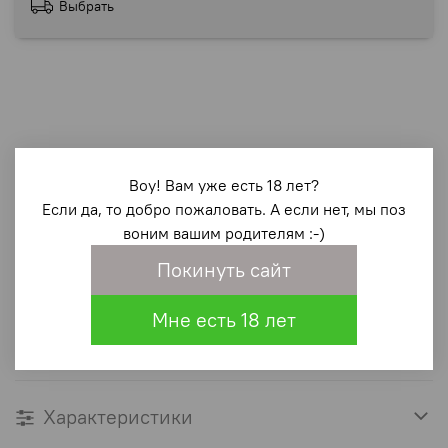
Выбрать
Описание
Воу! Вам уже есть 18 лет?
Alina принесет вам и удовольствие, и силу оргазма. С 16
Если да, то добро пожаловать. А если нет, мы поз
режимами вибрации, вам не уйти от удовольствия.
воним вашим родителям :-)
Вставьте виброяцо Alina, постоянно используя
Покинуть сайт
вибрацию или пальцы, чтобы вызвать усиленный
оргазм, если же вы хотите усилить мышцы таза, просто
Мне есть 18 лет
вставьте виброяцо и используйте простые упражнения
на удержание.
Характеристики