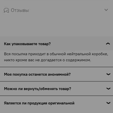
Отзывы
Как упаковываете товар?
Вся посылка приходит в обычной нейтральной коробке,
никто кроме вас не догадается о содержимом.
Моя покупка останется анонимной?
С 15 сентября 2025 года все службы доставки (включая
Можно ли вернуть/обменять товар?
СДЭК) обязаны указывать наименование товара в
накладной — это требование закона. Мы указываем
Товары интимного назначения не подлежат возврату и
только название бренда (например, Pjur или Bijoux
Является ли продукция оригинальной
обмену, но если есть производственный брак — мы
Indiscrets), но ни назначения, ни намёков на интимную
обязательно поможем. Подробнее об условиях и