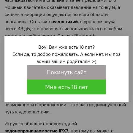
наслаждаться им в спальне и за ее пределами. Его
мощный двигатель оказывает давление на точку G, а
сильные вибрации ощущаются по всей области
влагалища. Он также
очень тихий
, с уровнем звука
всего 43 дБ, что позволяет использовать его в любом
месте и в любое время. Сигнал Bluetooth
поддерживается на расстоянии до 13 м, если вы стоите,
Воу! Вам уже есть 18 лет?
или до 9 м, если вы сидите.
Если да, то добро пожаловать. А если нет, мы поз
воним вашим родителям :-)
Приложение Lovense Remote позволяет полностью
контролировать игрушку, выбирая из
3 скоростей
Покинуть сайт
вибрации и 10 рисунков вибрации
, а также создавая
неограниченные рисунки индивидуальной вибрации.
Мне есть 18 лет
Дистанционное управление независимо от расстояния,
подстройка под ритм музыки и многие другие
возможности в приложении – это ваш индивидуальный
путь к удовольствию.
Игрушка обладает превосходной
водонепроницаемостью IPX7
, поэтому вы можете