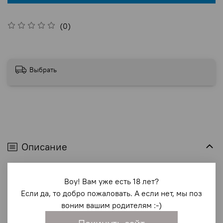
(0)
Выбрать
Описание
<p>Это восхитительное беспроводное маленькое
Воу! Вам уже есть 18 лет?
гладкое яичко может скрывать в себе весьма пикантный
Если да, то добро пожаловать. А если нет, мы поз
сюрприз &ndash удобные небольшие размеры
воним вашим родителям :-)
позволяют виброяйцу неутомимо дарить чувственные
ритмы, где бы Вы не находились: дома, на прогулке, в