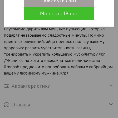
Покинуть сайт
автомобиле.. И при этом оно достаточно мощное, чтобы
подарить Вам потрясающую стимуляцию и
Мне есть 18 лет
возбуждение.<br />Стильный пульт дистанционного
управления виброяйца,прикажет эротическому яичку
неутомимо дарить вам мощные пульсации, которые
подарят незабываемо сладостные минуты. Помимо
приятных ощущений, яйцо принесет пользу вашему
здоровью: развить чувствительность вагины,
тренировать и укрепить кольцевую мускулатуру.<br
/>Если вы не хотите наслаждаться в одиночестве
&mdash предложите попробовать забавы с виброяйцом
вашему любимому мужчине.</p>
Характеристики
Отзывы