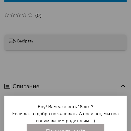
(0)
Выбрать
Описание
<p>Это восхитительное беспроводное маленькое
Воу! Вам уже есть 18 лет?
гладкое яичко может скрывать в себе весьма пикантный
Если да, то добро пожаловать. А если нет, мы поз
сюрприз &ndash удобные небольшие размеры
воним вашим родителям :-)
позволяют виброяйцу неутомимо дарить чувственные
ритмы, где бы Вы не находились: дома, на прогулке, в