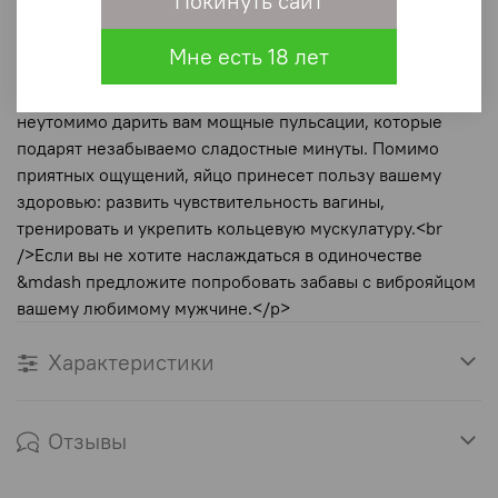
Покинуть сайт
автомобиле.. И при этом оно достаточно мощное, чтобы
подарить Вам потрясающую стимуляцию и
Мне есть 18 лет
возбуждение.<br />Стильный пульт дистанционного
управления виброяйца,прикажет эротическому яичку
неутомимо дарить вам мощные пульсации, которые
подарят незабываемо сладостные минуты. Помимо
приятных ощущений, яйцо принесет пользу вашему
здоровью: развить чувствительность вагины,
тренировать и укрепить кольцевую мускулатуру.<br
/>Если вы не хотите наслаждаться в одиночестве
&mdash предложите попробовать забавы с виброяйцом
вашему любимому мужчине.</p>
Характеристики
Отзывы