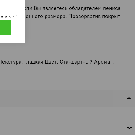
пителем. Если Вы являетесь обладателем пениса
ивы увеличенного размера. Презерватив покрыт
елям :-)
екстура: Гладкая Цвет: Стандартный Аромат: