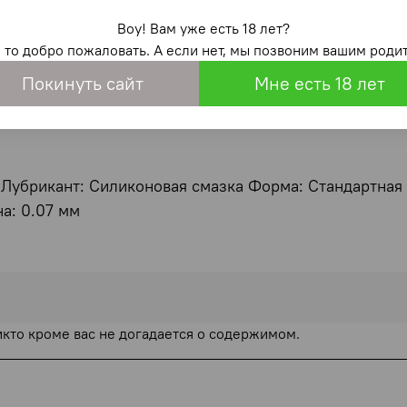
о каучукового латекса, увеличенного размера с нако
Воу! Вам уже есть 18 лет?
 более комфортно и надежно использовать презерват
, то добро пожаловать. А если нет, мы позвоним вашим родит
имально естественные ощущения. Преимущества:
Покинуть сайт
Мне есть 18 лет
 больших размеров
Лубрикант: Силиконовая смазка Форма: Стандартная Т
а: 0.07 мм
икто кроме вас не догадается о содержимом.