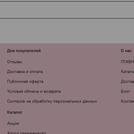
ДЭК) обязаны указывать наименование товара в накладной —
ачения, ни намёков на интимную тематику нет.
мену, но если есть производственный брак — мы обязатель
мого посылки.
«Private label» вместо бренда — просто напишите об этом в
 лично тестирую всё, что советую.
Для покупателей
О нас
Отзывы
ГЛАВ
Доставка и оплата
Катало
Публичная оферта
Достав
Условия обмена и возврата
Блог
Согласие на обработку персональных данных
Конта
Каталог
Акции
Алиса рекомендует