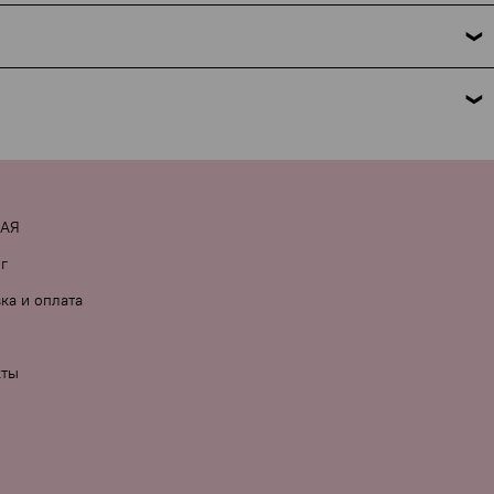
 это требование закона. Мы указываем только название
но поможем. Подробнее об условиях и исключениях — по
 комментарии к заказу.
НАЯ
г
ка и оплата
кты