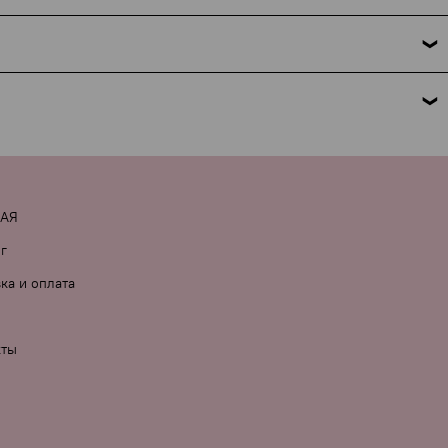
 это требование закона. Мы указываем только название
но поможем. Подробнее об условиях и исключениях — по
 комментарии к заказу.
НАЯ
г
ка и оплата
кты