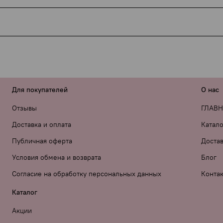
ДЭК) обязаны указывать наименование товара в накладной —
ачения, ни намёков на интимную тематику нет.
мену, но если есть производственный брак — мы обязатель
мого посылки.
«Private label» вместо бренда — просто напишите об этом в
 лично тестирую всё, что советую.
Для покупателей
О нас
Отзывы
ГЛАВ
Доставка и оплата
Катало
Публичная оферта
Достав
Условия обмена и возврата
Блог
Согласие на обработку персональных данных
Конта
Каталог
Акции