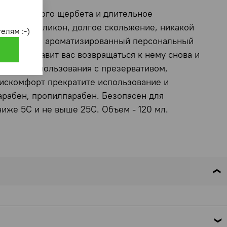
ат малинового щербета и длительное
ный как силикон, долгое скольжение, никакой
елям :-)
erry Sorbet ароматизированный персональный
рый заставит вас возвращаться к нему снова и
и. Для использования с презервативом,
дискомфорт прекратите использование и
парабен, пропилпарабен. Безопасен для
ниже 5С и не выше 25С. Объем - 120 мл.