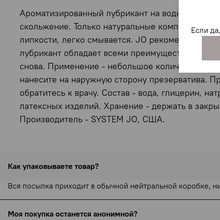
Ароматизированный лубрикант на водной основе
скольжение. Только натуральные компоненты, бе
Если да
липкости, легко смывается. JO рекомендуется 
лубрикант обладает всеми преимуществами фаво
снова. Применение - небольшое количество перс
нанесите на наружную сторону презерватива. П
обратитесь к врачу. Состав - вода, глицерин, 
латексных изделий. Хранение - держать в закры
Производитель - SYSTEM JO, США.
Как упаковываете товар?
Вся посылка приходит в обычной нейтральной коробке, н
Моя покупка останется анонимной?